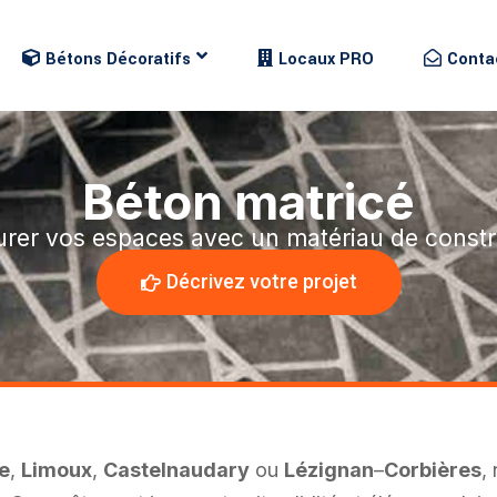
Bétons Décoratifs
Locaux PRO
Conta
Béton matricé
urer vos espaces avec un matériau de constru
Décrivez votre projet
e
,
Limoux
,
Castelnaudary
ou
Lézignan
–
Corbières
,